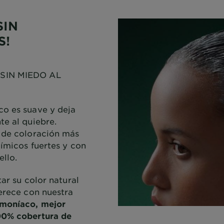
SIN
S!
 SIN MIEDO AL
co es suave y deja
te al quiebre.
a de coloración más
uímicos fuertes y con
ello.
tar su color natural
merece con nuestra
amoníaco, mejor
00% cobertura de