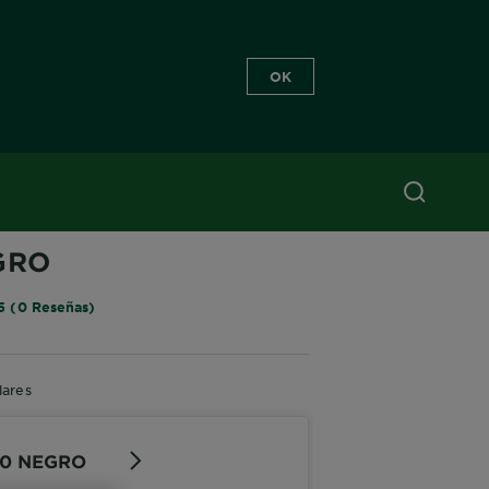
OK
RISSE OLEOS
GRO
5 (0 Reseñas)
lares
.0 NEGRO