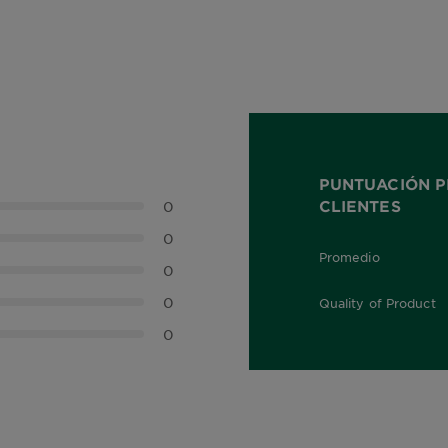
PUNTUACIÓN P
CLIENTES
0
0
Promedio
0,0 out of 5 stars
0
0
Quality of Product
0,0 out of 5 stars
0