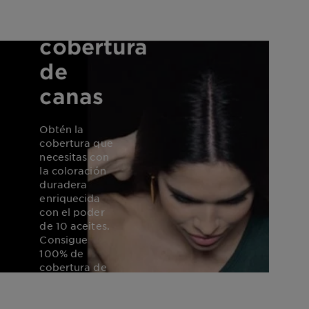
de
cobertura
de
canas
Obtén la
cobertura que
necesitas con
la coloración
duradera
enriquecida
con el poder
de 10 aceites.
Consigue
100% de
cobertura de
canas sin
amoníaco ni
siliconas.