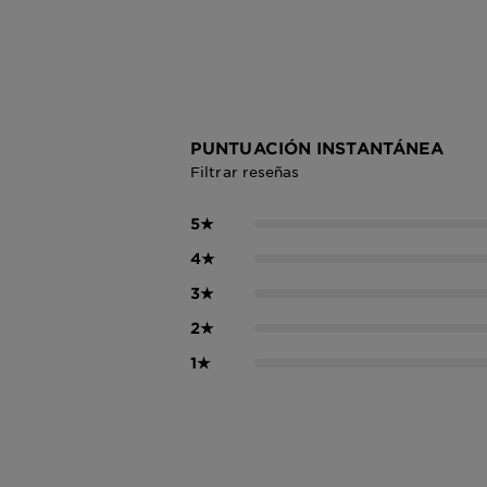
PUNTUACIÓN INSTANTÁNEA
Filtrar reseñas
5
★
4
★
3
★
2
★
1
★