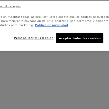
ar sin aceptar
Coloración 
con 10 aceit
lic en “Aceptar todas las cookies”, usted acepta que las cookies se guarden
o para mejorar la navegación del sitio, analizar el uso del mismo, y colabora
un color exc
studios para marketing.
Política de privacidad
SLIDE 1
SLIDE 2
SLIDE 3
SLIDE 4
SLIDE 5
SLIDE 6
SLIDE 7
SLIDE 8
SLIDE 9
SLIDE 10
veces más fue
VER MÁS
Personalizar mi elección
Aceptar todas las cookies