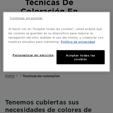
Técnicas De
Coloración En
Tendencia
Continuar sin aceptar
Al hacer clic en “Aceptar todas las cookies”, usted acepta que
Desde el balayage hasta el bronde, desde el
las cookies se guarden en su dispositivo para mejorar la
ombre hasta el sombrío, descubra pasos
navegación del sitio, analizar el uso del mismo, y colaborar con
nuestros estudios para marketing.
Política de privacidad
sencillos para crear técnicas avanzadas de
coloración capilar en casa.
Personalizar mi elección
Aceptar todas las
cookies
Home
Tecnicas-de-coloracion
Tenemos cubiertas sus
necesidades de colores de