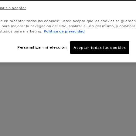
ar sin aceptar
lic en “Aceptar todas las cookies”, usted acepta que las cookies se guarden
o para mejorar la navegación del sitio, analizar el uso del mismo, y colabora
studios para marketing.
Política de privacidad
Personalizar mi elección
Aceptar todas las cookies
ws