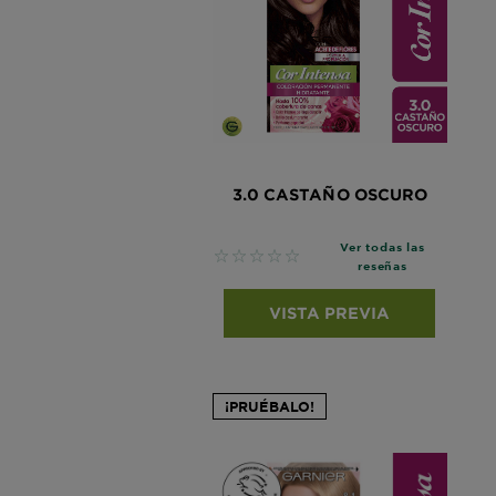
3.0 CASTAÑO OSCURO
Ver todas las
No reviews
reseñas
VISTA PREVIA
¡PRUÉBALO!