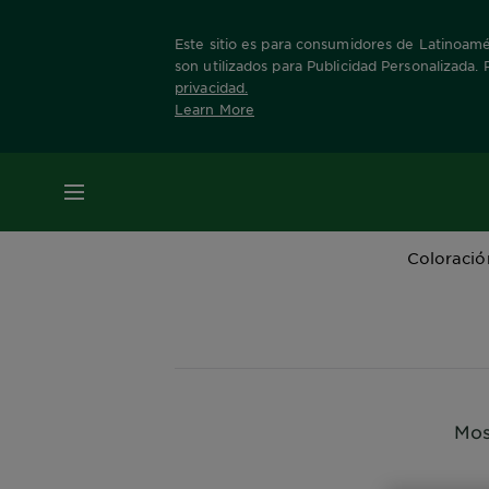
Este sitio es para consumidores de Latinoamér
son utilizados para Publicidad Personalizada.
privacidad
.
Learn More
Home
Productos
Cor Intensa
MENÚ
Coloració
Mos