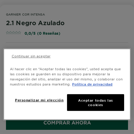
GARNIER COR INTENSA
2.1 Negro Azulado
0,0/5 (0 Reseñas)
Continuar sin aceptar
¡PRUÉBALO!
Al hacer clic en “Aceptar todas las cookies”, usted acepta que
las cookies se guarden en su dispositivo para mejorar la
navegación del sitio, analizar el uso del mismo, y colaborar con
nuestros estudios para marketing.
Política de privacidad
Cor Intensa con su fórmula pro fijación te da un color
intenso, duradero y hasta 100% cobertura de canas.
Coloración enriquecida con aceite de flores para un
Personalizar mi elección
Aceptar todas las
cookies
cabello brillante e hidratado. Textura cremosa que no
VER MÁS
escurre, ideal para aplicar facilmente con brocha y
recipiente.
COMPRAR AHORA