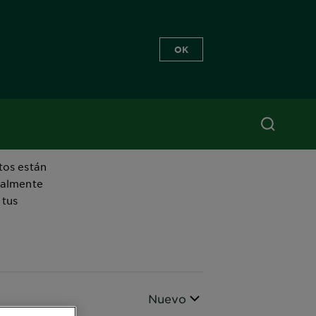
OK
tos están
ialmente
 tus
Ordenar por
Nuevo