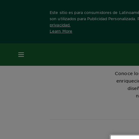
Este sitio es para consumidores de Latinoamér
son utilizados para Publicidad Personalizada.
privacidad
.
Learn More
Home
MENÚ
Conoce los
enriqueci
dise
n
Mos