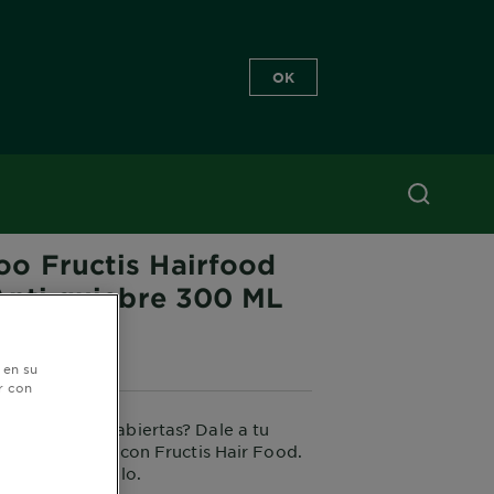
OK
R FOOD
o Fructis Hairfood
 Anti quiebre 300 ML
5 (0 Reseñas)
 en su
r con
ado y puntas abiertas? Dale a tu
oder de la piña con Fructis Hair Food.
talece tu cabello.