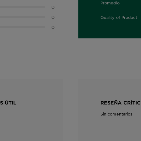
Promedio
0,0 out of 5 stars
0
0
Quality of Product
0,0 out of 5 stars
0
S ÚTIL
RESEÑA CRÍTIC
Sin comentarios