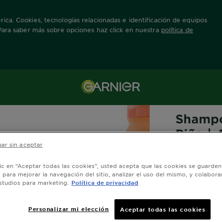
ica. Cookies, tecnologías relacionadas e identificación de equipos
 Para saber más sobre opciones haz click en nuestra
política de
FRUCTIS HAI
Shampo
Piña |
ar sin aceptar
0,0/
lic en “Aceptar todas las cookies”, usted acepta que las cookies se guarden
o para mejorar la navegación del sitio, analizar el uso del mismo, y colabora
studios para marketing.
Política de privacidad
¿Cabello dañ
cabello el p
Personalizar mi elección
Aceptar todas las cookies
Repara y for