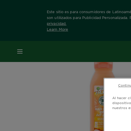
Este sitio es para consumidores de Latinoamér
son utilizados para Publicidad Personalizada.
privacidad
.
Learn More
Home
Hair Food
Piña
Shampoo Piña
MENÚ
Continu
Al hacer c
dispositiv
nuestros e