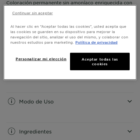
Coloración permanente sin amoníaco enriquecida con
10 aceites nutritivos y Keratina vegetal para un color
Continuar sin aceptar
excepcional de larga duración. Cabello 5 veces más
fuerte y brillante.
VER MÁS
Al hacer clic en “Aceptar todas las cookies”, usted acepta que
las cookies se guarden en su dispositivo para mejorar la
navegación del sitio, analizar el uso del mismo, y colaborar con
COMPRAR AHORA
nuestros estudios para marketing.
Política de privacidad
Personalizar mi elección
Aceptar todas las
cookies
Información del producto
CLOSE SUBPANEL
Modo de Uso
CLOSE SUBPANEL
Ingredientes