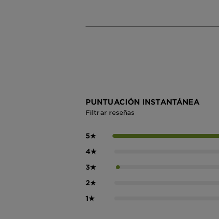
PUNTUACIÓN INSTANTÁNEA
Filtrar reseñas
5
★
4
★
3
★
2
★
1
★