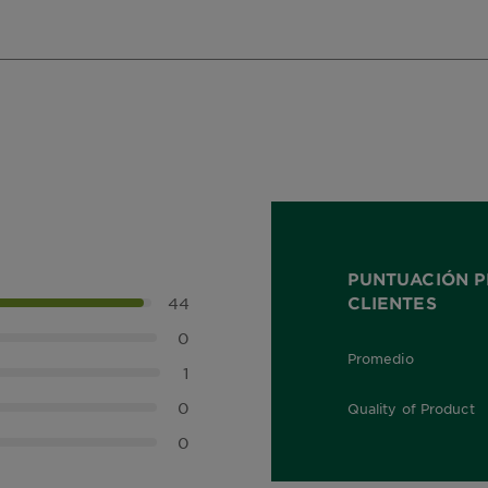
PUNTUACIÓN P
CLIENTES
44
0
Promedio
5,0 out of 5 stars
1
0
Quality of Product
5,0 out of 5 stars
0