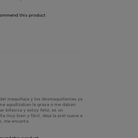
ecommend this product
el maquillaje y los desmaquillantes ya
s me agudizaban la grasa o me daban
r bifasica y estoy feliz, es un
a muy bien y fácil, deja la piel suave e
e, me encanta
mmend this product