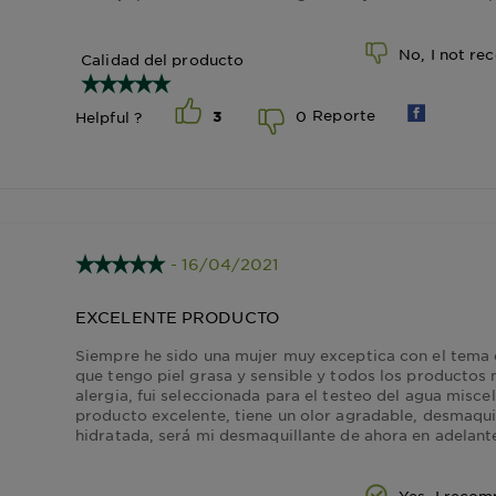
No, I not r
Calidad del producto
Reporte
0
Helpful ?
3
- 16/04/2021
EXCELENTE PRODUCTO
Siempre he sido una mujer muy exceptica con el tema d
que tengo piel grasa y sensible y todos los producto
alergia, fui seleccionada para el testeo del agua miscela
producto excelente, tiene un olor agradable, desmaquill
hidratada, será mi desmaquillante de ahora en adelant
Yes, I reco