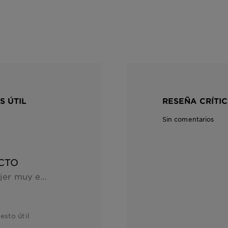
S ÚTIL
RESEÑA CRÍTIC
Sin comentarios
CTO
Siempre he sido una mujer muy exceptica con el tema del maquillaje y los desmaquillantes ya que tengo piel grasa y sensible y todos los productos me agudizaban la grasa o me daban alergia, fui seleccionada para el testeo del agua miscelar bifasica y estoy feliz, es un producto excelente, tiene un olor agradable, desmaquilla muy bien y fácil, deja la piel suave e hidratada, será mi desmaquillante de ahora en adelante, me encanta
esto útil