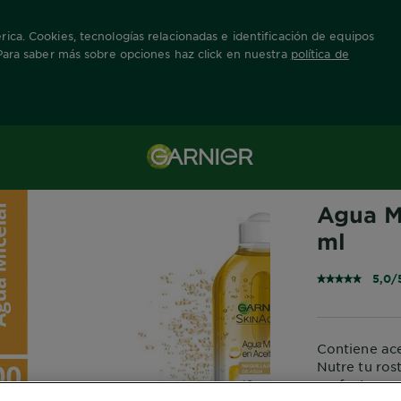
ica. Cookies, tecnologías relacionadas e identificación de equipos
 Para saber más sobre opciones haz click en nuestra
política de
 Micelar
Agua Micelar
GARNIER SKIN
Agua M
ml
5,0/
Contiene ace
Nutre tu rost
perfecta par