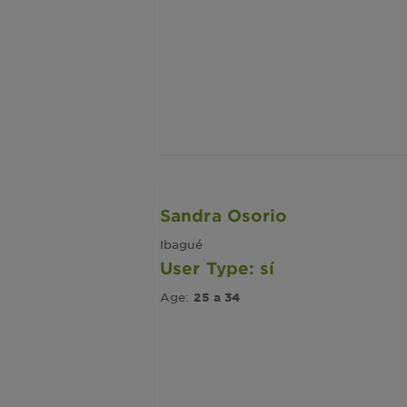
Sandra Osorio
Ibagué
User Type: sí
Age:
25 a 34