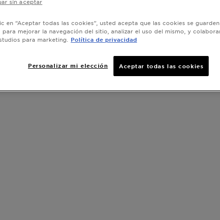
agua.
ar sin aceptar
lic en “Aceptar todas las cookies”, usted acepta que las cookies se guarden
o para mejorar la navegación del sitio, analizar el uso del mismo, y colabora
studios para marketing.
Política de privacidad
SLIDE 1
SLIDE 2
SLIDE 3
SLIDE 4
SLIDE 5
Personalizar mi elección
Aceptar todas las cookies