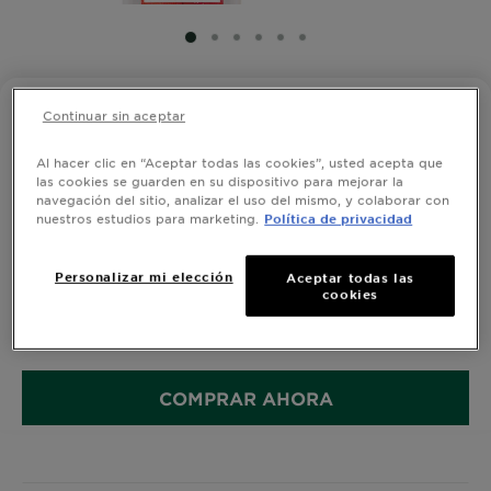
SLIDE 1
SLIDE 2
SLIDE 3
SLIDE 4
SLIDE 5
SLIDE 6
FRUCTIS HAIR FOOD
Continuar sin aceptar
ACONDICIONADOR HAIR FOOD
Al hacer clic en “Aceptar todas las cookies”, usted acepta que
SANDIA REVITALIZANTE 300 ML
las cookies se guarden en su dispositivo para mejorar la
navegación del sitio, analizar el uso del mismo, y colaborar con
0,0/5 (0 Reseñas)
nuestros estudios para marketing.
Política de privacidad
Personalizar mi elección
Aceptar todas las
ACONDICIONADOR GARNIER HAIR FOOD SANDIA
cookies
REVITALIZANTE PARA CABELLO NORMAL 300ML
TAMAÑO
300ML
COMPRAR AHORA