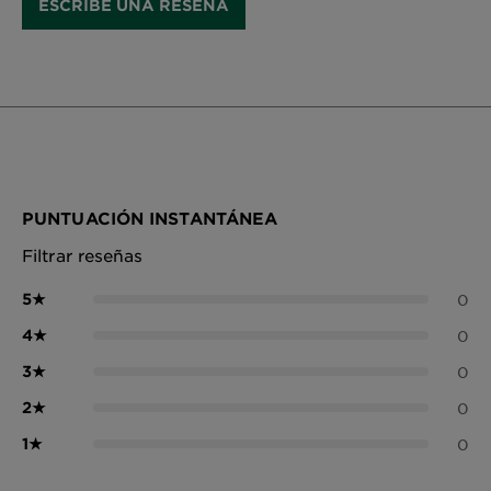
ESCRIBE UNA RESEÑA
PUNTUACIÓN INSTANTÁNEA
Filtrar reseñas
5
★
0
4
★
0
3
★
0
2
★
0
1
★
0