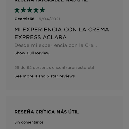
- 6/04/2021
Geortiz36
MI EXPERIENCIA CON LA CREMA
EXPRESS ACLARA
Desde mi experiencia con la Crema Express Aclara , este producto ha sido increíble además de aclarar mi piel notablemente , también he mirado que el producto es muy recomendable para aquellas que como yo tenemos piel grasa ya que no la sobrehidrata sino que mantiene un equilibrio entre hidratar y controlar el exceso de grasa en la piel ,estoy muy satisfecha con este producto .
Show Full Review
59 de 62 personas encontraron esto útil
See more 4 and 5 star reviews
RESEÑA CRÍTICA MÁS ÚTIL
Sin comentarios