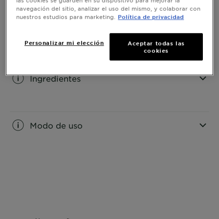
las cookies se guarden en su dispositivo para mejorar la
navegación del sitio, analizar el uso del mismo, y colaborar con
nuestros estudios para marketing.
Política de privacidad
Información del producto
Personalizar mi elección
Aceptar todas las
cookies
CLOSE SUBPANEL
Ingredientes
CLOSE SUBPANEL
Modo de uso
CLOSE SUBPANEL