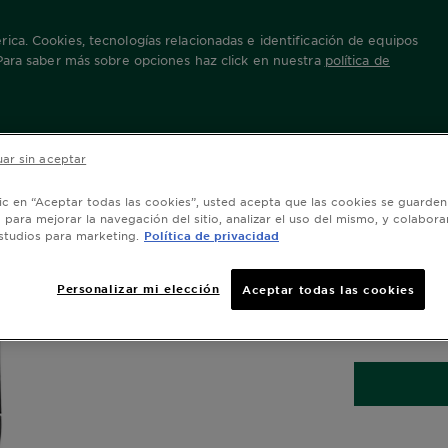
ica. Cookies, tecnologías relacionadas e identificación de equipos
 Para saber más sobre opciones haz click en nuestra
política de
White & Colors
roll-on
ar sin aceptar
lic en “Aceptar todas las cookies”, usted acepta que las cookies se guarden
Roll O
o para mejorar la navegación del sitio, analizar el uso del mismo, y colabora
studios para marketing.
Política de privacidad
Oops!! some er
for more detail
Personalizar mi elección
Aceptar todas las cookies