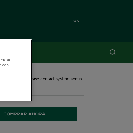
OK
 en su
n
r con
ror occurred...Please contact system admin
s!!
COMPRAR AHORA