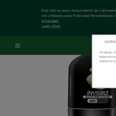
Este sitio es para consumidores de Latinoamér
son utilizados para Publicidad Personalizada.
privacidad
.
Learn More
Home
Nuestras Marcas
Invisible Black 
Continu
MENÚ
Al hacer c
dispositiv
nuestros e