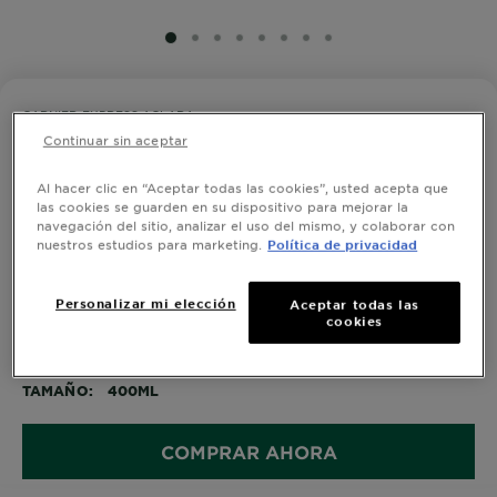
SLIDE 1
SLIDE 2
SLIDE 3
SLIDE 4
SLIDE 5
SLIDE 6
SLIDE 7
SLIDE 8
GARNIER EXPRESS ACLARA
Agua Micelar con Tono Uniforme con
Continuar sin aceptar
Vitamina C
Al hacer clic en “Aceptar todas las cookies”, usted acepta que
las cookies se guarden en su dispositivo para mejorar la
0,0/5 (0 Reseñas)
navegación del sitio, analizar el uso del mismo, y colaborar con
nuestros estudios para marketing.
Política de privacidad
Garnier Express Aclara Agua Micelar tono uniforme,
Personalizar mi elección
desmaquilla, limpia y unifica tu piel en un solo gesto,
Aceptar todas las
cookies
enriquecida con Vitamina C.
VER MÁS
Aprobado por Cruelty Free International
TAMAÑO
400ML
COMPRAR AHORA