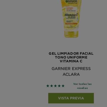
GEL LIMPIADOR FACIAL
TONO UNIFORME
VITAMINA C
GARNIER EXPRESS
ACLARA
Ver todas las
5 out of 5 stars based on revie
reseñas
VISTA PREVIA