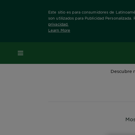
Este sitio es para consumidores de Latinoamér
son utilizados para Publicidad Personalizada.
privacidad
.
Learn More
Home
Productos
Garnier skin active
MENÚ
Descubre n
Mos