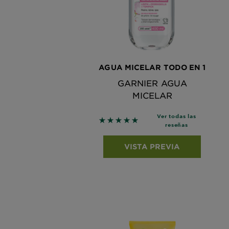
AGUA MICELAR TODO EN 1
GARNIER AGUA
MICELAR
Ver todas las
5 out of 5 stars based on revie
reseñas
VISTA PREVIA