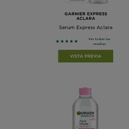
GARNIER EXPRESS
ACLARA
Serum Express Aclara
Ver todas las
5 out of 5 stars based on revie
reseñas
VISTA PREVIA