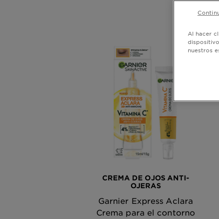
Continu
Al hacer c
dispositiv
nuestros e
CREMA DE OJOS ANTI-
OJERAS
Garnier Express Aclara
Crema para el contorno