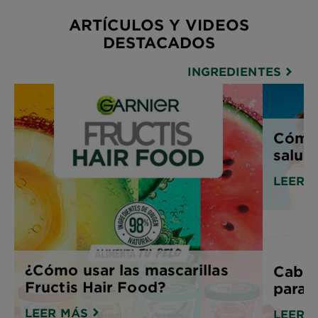
ARTÍCULOS Y VIDEOS
DESTACADOS
INGREDIENTES
Cómo 
salud
LEER 
¿Cómo usar las mascarillas
Cabel
Fructis Hair Food?
para e
LEER MÁS
LEER 