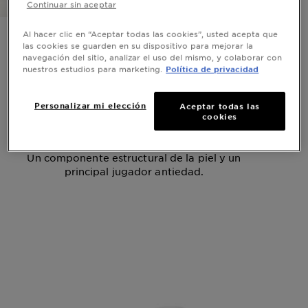
Continuar sin aceptar
Al hacer clic en “Aceptar todas las cookies”, usted acepta que
Todo lo que
las cookies se guarden en su dispositivo para mejorar la
navegación del sitio, analizar el uso del mismo, y colaborar con
necesitas saber
nuestros estudios para marketing.
Política de privacidad
sobre el ácido
Personalizar mi elección
Aceptar todas las
cookies
hialurónico
Un componente estructural de la piel y un
principal jugador antiedad.