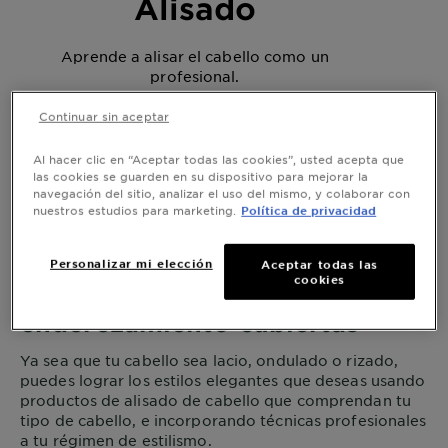
Alisado
Aprende a alisar el cabello como un
profesional.
Continuar sin aceptar
Al hacer clic en “Aceptar todas las cookies”, usted acepta que
las cookies se guarden en su dispositivo para mejorar la
Home
Lisos
navegación del sitio, analizar el uso del mismo, y colaborar con
nuestros estudios para marketing.
Política de privacidad
Personalizar mi elección
Aceptar todas las
cookies
Tenemos sus necesidades de
enderezamiento cubiertas
Ya sea que tu cabello sea lacio, ondulado o rizado,
puedes lograr los estilos elegantes que deseas usando
productos de alisado de cabello que comprendan tu
tipo de cabello, e incorporando técnicas profesionales
a tu régimen de estilismo.