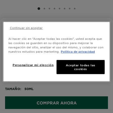
SLIDE 1
SLIDE 2
SLIDE 3
SLIDE 4
SLIDE 5
SLIDE 6
SLIDE 7
SLIDE 8
ANTI IMPERFECCIONES
Continuar sin aceptar
Air Gel Matificante Garnier Express
Aclara Anti Imperfecciones 50ml
Al hacer clic en “Aceptar todas las cookies”, usted acepta que
las cookies se guarden en su dispositivo para mejorar la
navegación del sitio, analizar el uso del mismo, y colaborar con
0,0/5 (0 Reseñas)
nuestros estudios para marketing.
Política de privacidad
Garnier Express Aclara Anti Imperfecciones Air Gel
Personalizar mi elección
Aceptar todas las
cookies
Matificante. 4% [Ácido Salicilico + Niacinamida +
Vitamina C*]. Ayuda a reducir visiblemente las
imperfecciones, para una Calidad de la piel Mejorada,
VER MÁS
Suave y Unificada.
TAMAÑO
50ML
COMPRAR AHORA